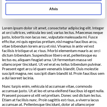
Afvis
Lorem ipsum dolor sit amet, consectetur adipiscing elit. Integer
at orci ultrices, vehicula leo sed, varius lectus. Maecenas neque
justo, lobortis non lacus nec, vulputate malesuada mi. Fusce
efficitur, mi quis egestas pretium, nisl magna faucibus arcu,
vitae bibendum lorem arcu et nisi. Vivamus in ante vel est
facilisis tristique ut ac risus. Morbi elementum mauris ac orci
dictum bibendum. Suspendisse libero erat, pellentesque eu
lectus eu, aliquam feugiat urna. Ut fermentum massa vel
ullamcorper tincidunt. Ut vel erat eu tellus bibendum pulvinar.
Praesent eget arcu id quam venenatis blandit. Duis molestie
suscipit magna, nec suscipit diam blandit id. Proin faucibus sem
a dui laoreet lacinia.
Nunc turpis enim, vehicula id accumsan vitae, commodo
accumsan justo. Ut at leo et urna eleifend faucibus id eget nulla.
Praesent posuere ut elit vel pretium. Donec sed dictum lectus.
Etiam at facilisis nunc. Proin sagittis est risus, a viverra lacus
accumsan at. Pellentesque tincidunt, dolor at ullamcorper