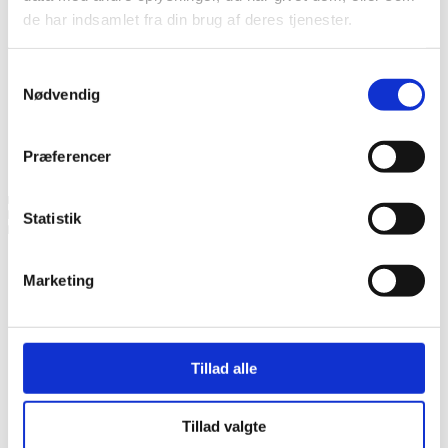
de har indsamlet fra din brug af deres tjenester.
Samtykkevalg
Nødvendig
Menu
Præferencer
Om os / Kontakt
Statistik
28 25 62 31
Marketing
Menu
Igangværende
Tillad alle
byggeprojekter
Tillad valgte