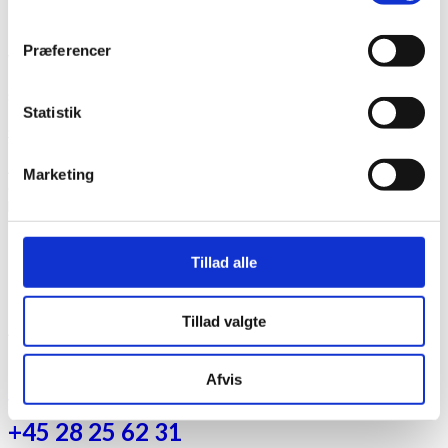
I alt 7 rækkeboliger opført i hhv. 2024 og 2025 – lyse og
Præferencer
venlige hver med stue, køkken og alrum som lejlighedens hjerte.
Fra køkken er der adgang til værelse og gang. I gangen er der
skabe, samt adgang til endnu et værelse samt badeværelse
Statistik
indeholdende vaskemaskine og tørretumbler. I alle huse er der
Svane Køkkener og nye hvidevarer.
Alle dobbelthuse er i 1 plan, har egen indkørsel og et skur samt
Marketing
egen lukket have, hvor man er afskærmet fra øvrige boliger og
hvor man kan nyde udeliv.
Rækkehuse i Etape I er 108 m² – i alt 3 stk.
Rækkehuse i Etape II er 95 m² – i alt 4 stk.
Tillad alle
Tillad valgte
Alle lejligheder er udlejet
Kontakt venligst DinBOLI A/S for
Afvis
yderligere vedr. udlejning:
+45 28 25 62 31